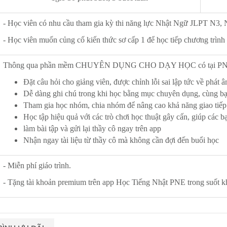
- Học viên có nhu cầu tham gia kỳ thi năng lực Nhật Ngữ JLPT N3, 
- Học viên muốn củng cố kiến thức sơ cấp 1 để học tiếp chương trình
Thông qua phần mềm CHUYÊN DỤNG CHO DẠY HỌC có tại PNE, b
Đặt câu hỏi cho giảng viên, được chỉnh lỗi sai lập tức về phát 
Dễ dàng ghi chú trong khi học bằng mục chuyên dụng, cùng bạn
Tham gia học nhóm, chia nhóm để nâng cao khả năng giao tiếp
Học tập hiệu quả với các trò chơi học thuật gây cấn, giúp các b
làm bài tập và gửi lại thầy cô ngay trên app
Nhận ngay tài liệu từ thầy cô mà không cần đợi đến buổi học
- Miễn phí giáo trình.
- Tặng tài khoản premium trên app Học Tiếng Nhật PNE trong suốt k