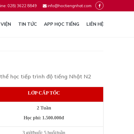
ine: 028) 3622 8849
info@hoctiengnhat.com
 VIỆN
TIN TỨC
APP HỌC TIẾNG
LIÊN HỆ
thể học tiếp trình độ tiếng Nhật N2
LỚP CẤP TỐC
2 Tuần
Học phí: 1.500.000đ
3 giờ/buổi; 5 buổi/tuần