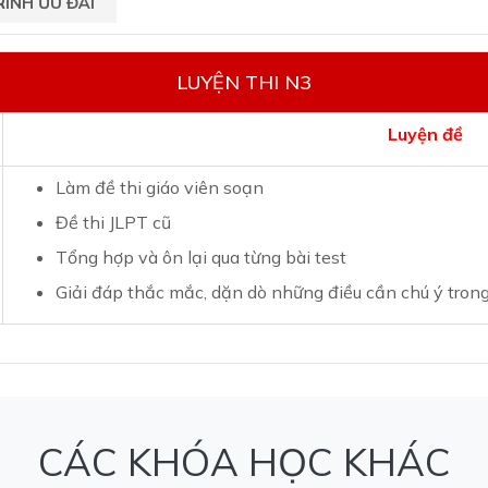
ÌNH ƯU ĐÃI
LUYỆN THI N3
Luyện đề
Làm đề thi giáo viên soạn
Đề thi JLPT cũ
Tổng hợp và ôn lại qua từng bài test
Giải đáp thắc mắc, dặn dò những điều cần chú ý trong
CÁC KHÓA HỌC KHÁC