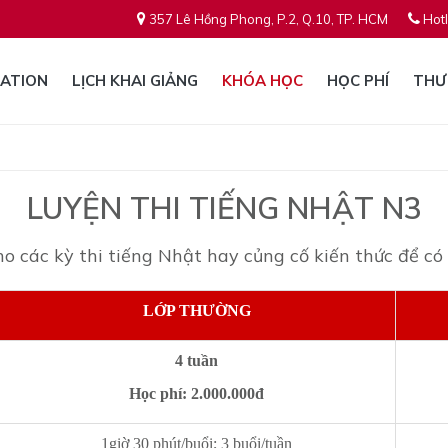
357 Lê Hồng Phong, P.2, Q.10, TP. HCM
Hotl
ATION
LỊCH KHAI GIẢNG
KHÓA HỌC
HỌC PHÍ
THƯ
LUYỆN THI TIẾNG NHẬT N3
 các kỳ thi tiếng Nhật hay củng cố kiến thức để có 
LỚP THƯỜNG
4 tuần
Học phí: 2.000.000đ
1giờ 30 phút/buổi; 3 buổi/tuần