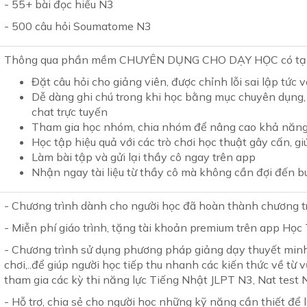
- 55+ bài đọc hiểu N3
- 500 câu hỏi Soumatome N3
Thông qua phần mềm CHUYÊN DỤNG CHO DẠY HỌC có tại P
Đặt câu hỏi cho giảng viên, được chỉnh lỗi sai lập tức
Dễ dàng ghi chú trong khi học bằng mục chuyên dụng,
chat trực tuyến
Tham gia học nhóm, chia nhóm để nâng cao khả năng 
Học tập hiệu quả với các trò chơi học thuật gây cấn, g
Làm bài tập và gửi lại thầy cô ngay trên app
Nhận ngay tài liệu từ thầy cô mà không cần đợi đến b
- Chương trình dành cho người học đã hoàn thành chương tr
- Miễn phí giáo trình, t
ặng tài khoản premium trên app Học 
- Chương trình sử dụng phương pháp giảng dạy thuyết minh
chơi,..để giúp người học tiếp thu nhanh các kiến thức về từ v
tham gia các kỳ thi năng lực Tiếng Nhật JLPT N3, Nat test N
- Hỗ trợ, chia sẻ cho người học những kỹ năng cần thiết để 