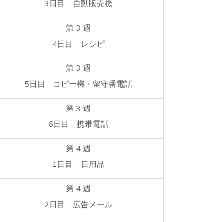
3日目 自動販売機
第 3 週
4日目 レシピ
第 3 週
5日目 コピー機・留守番電話
第 3 週
6日目 携帯電話
第 4 週
1日目 日用品
第 4 週
2日目 広告メール