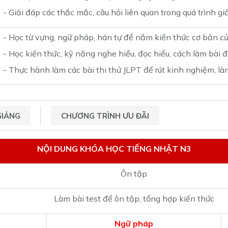
- Giải đáp các thắc mắc, câu hỏi liên quan trong quá trình g
- Học từ vựng, ngữ pháp, hán tự để nắm kiến thức cơ bản củ
- Học kiến thức, kỹ năng nghe hiểu, đọc hiểu, cách làm bài đ
- Thực hành làm các bài thi thử JLPT để rút kinh nghiệm, làm
GIẢNG
CHƯƠNG TRÌNH ƯU ĐÃI
NỘI DUNG KHÓA HỌC TIẾNG NHẬT N3
Ôn tập
Làm bài test để ôn tập, tổng hợp kiến thức
Ngữ pháp