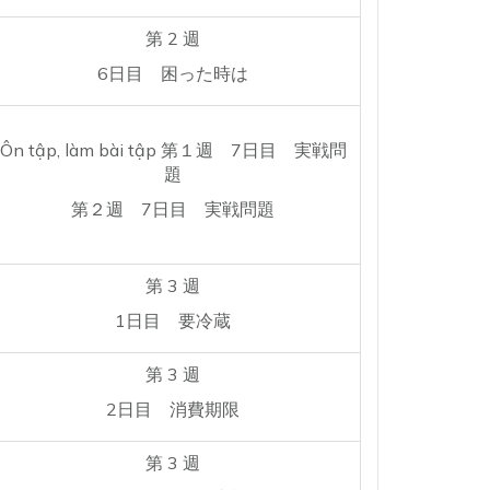
第 2 週
6日目 困った時は
Ôn tập, làm bài tập 第１週 7日目 実戦問
題
第２週 7日目 実戦問題
第 3 週
1日目 要冷蔵
第 3 週
2日目 消費期限
第 3 週