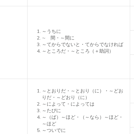
～うちに
∼ 間・～間に
～てからでないと・てからでなければ
～ところだ・～ところ（＋助詞）
～とおりだ・～とおり（に）・～どお
りだ・～どおり（に）
～によって・によっては
～たびに
～（ば）～ほど・（～なら）～ほど・
～ほど
～ついでに