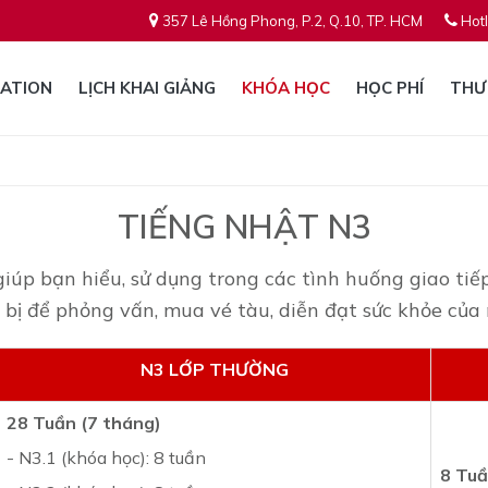
357 Lê Hồng Phong, P.2, Q.10, TP. HCM
Hotl
ATION
LỊCH KHAI GIẢNG
KHÓA HỌC
HỌC PHÍ
THƯ
TIẾNG NHẬT N3
úp bạn hiểu, sử dụng trong các tình huống giao tiếp 
bị để phỏng vấn, mua vé tàu, diễn đạt sức khỏe của m
N3 LỚP THƯỜNG
28 Tuần (7 tháng)
- N3.1 (khóa học): 8 tuần
8 Tuầ