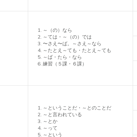
～（の）なら
～ては・～（の）では
〜さえ〜ば。～さえ～なら
～たとえ～ても・たとえ～ても
～ば・たら・なら
練習（５課・６課）
～ということだ・～とのことだ
～と言われている
～とか
～って
～という