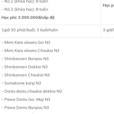
- N3.2 (khóa học): 8 tuần
Học p
- N3.3 (khóa học): 8 tuần
Học phí:
3.000.000đ/cấp độ
1giờ 30 phút/buổi; 3 buổi/tuần
3 giờ/
- Mimi Kara oboeru Goi N3
- Mimi Kara oboeru Choukai N3
- Shinkansen Bunpou N3
- Shinkansen Dokkai N3
- Shinkansen Choukai N3
- Somatome kanji N3
- Doriru doriru choukai dokkai N3
- Pawa Doriru Goi, Moji N3
- Pawa Doriru Bunpou N3