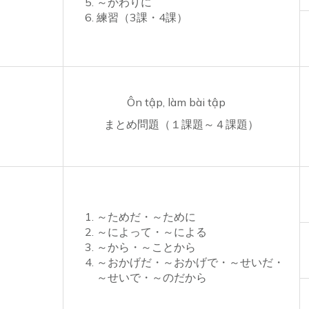
～かわりに
練習（3課・4課）
Ôn tập, làm bài tập
まとめ問題（１課題～４課題）
～ためだ・～ために
～によって・～による
～から・～ことから
～おかげだ・～おかげで・～せいだ・
～せいで・～のだから