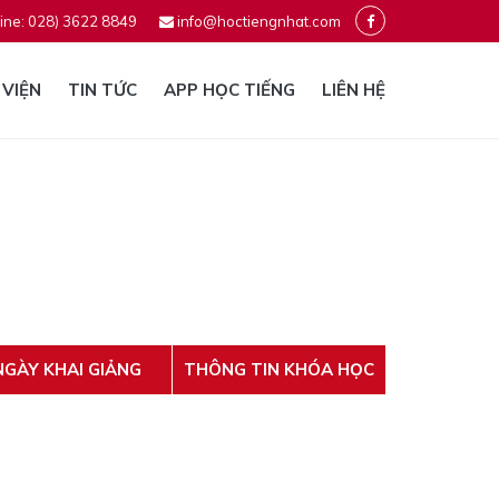
ine: 028) 3622 8849
info@hoctiengnhat.com
 VIỆN
TIN TỨC
APP HỌC TIẾNG
LIÊN HỆ
NGÀY KHAI GIẢNG
THÔNG TIN KHÓA HỌC