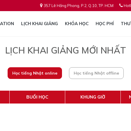
357 Lê Hồng Phong, P.2, Q.10, TP. HCM
Hotl
ATION
LỊCH KHAI GIẢNG
KHÓA HỌC
HỌC PHÍ
THƯ
LỊCH KHAI GIẢNG MỚI NHẤT
Học tiếng Nhật online
Học tiếng Nhật offline
BUỔI HỌC
KHUNG GIỜ