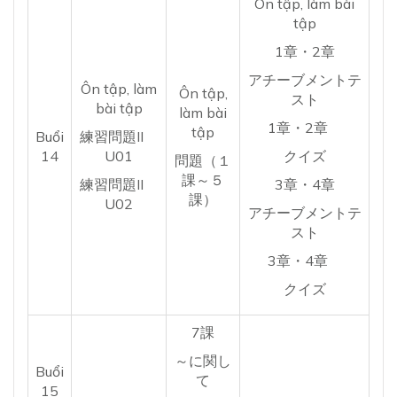
Ôn tập, làm bài
tập
1章・2章
アチーブメントテ
Ôn tập, làm
Ôn tập,
スト
bài tập
làm bài
1章・2章
tập
Buổi
練習問題II
14
U01
クイズ
問題（１
課～５
練習問題II
3章・4章
課）
U02
アチーブメントテ
スト
3章・4章
クイズ
7課
～に関し
Buổi
て
15