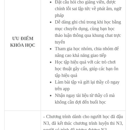
Đặt câu hỏi cho giảng viên, được
chỉnh lỗi sai lập tức về phát âm, ngữ
pháp
Dễ dàng ghi chú trong khi học bằng
mục chuyên dụng, cùng bạn học
thảo luận thông qua khung chat trực
ƯU ĐIỂM
tuyến
KHÓA HỌC
Tham gia học nhóm, chia nhóm để
nâng cao khả năng giao tiếp
Học tập hiệu quả với các trò chơi
học thuật gây cấn, giúp các bạn ôn
tập hiệu quả
Làm bài tập và gửi lại thầy cô ngay
trên app
Nhận ngay tài liệu từ thầy cô mà
không cần đợi đến buổi học
- Chương trình dành cho người học đã đậu
N3, đã kết thúc chương trình luyện thi N3,
người có trình độ tương đương N3