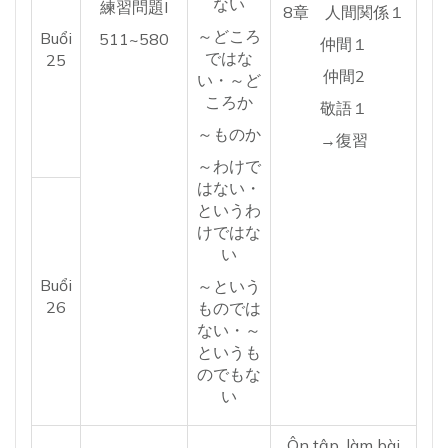
ない
練習問題I
8章 人間関係１
～どころ
Buổi
511~580
仲間１
ではな
25
仲間2
い・～ど
ころか
敬語１
～ものか
→復習
～わけで
はない・
というわ
けではな
い
Buổi
～という
26
ものでは
ない・～
というも
のでもな
い
Ôn tập, làm bài