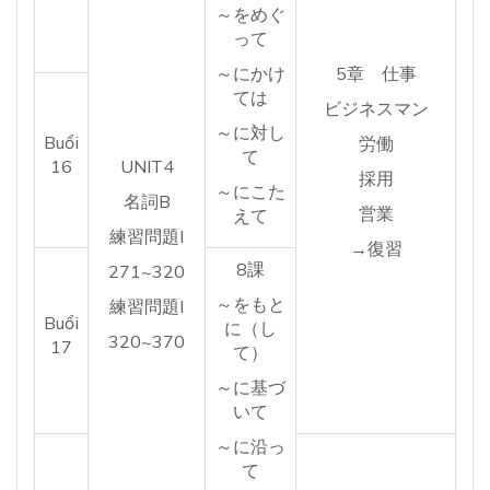
～をめぐ
って
～にかけ
5章 仕事
ては
ビジネスマン
～に対し
Buổi
労働
て
16
UNIT4
採用
～にこた
名詞B
営業
えて
練習問題I
→復習
8課
271~320
～をもと
練習問題I
Buổi
に（し
320~370
17
て）
～に基づ
いて
～に沿っ
て