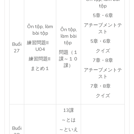
tập
5章・6章
アチーブメントテ
Ôn tập, làm
Ôn tập,
スト
bài tập
làm bài
5章・6章
練習問題II
tập
Buổi
U04
27
クイズ
問題（１
練習問題II
課～１０
7章・8章
課）
まとめ１
アチーブメントテ
スト
7章・8章
クイズ
13課
～とは
Buổi
～といえ