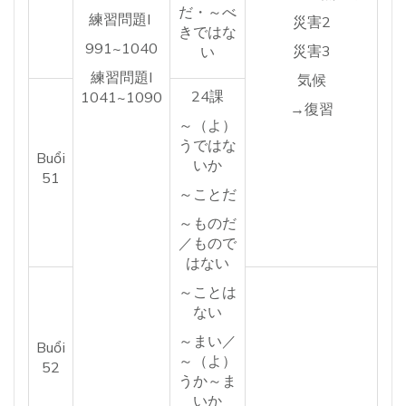
だ・～べ
練習問題I
災害2
きではな
991~1040
災害3
い
練習問題I
気候
24課
1041~1090
→復習
～（よ）
うではな
Buổi
いか
51
～ことだ
～ものだ
／もので
はない
～ことは
ない
～まい／
Buổi
～（よ）
52
うか～ま
いか