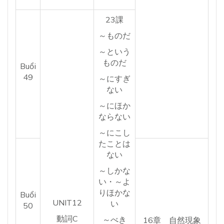
23課
～ものだ
～という
ものだ
Buổi
49
～にすぎ
ない
～にほか
ならない
～にこし
たことは
ない
～しかな
い・～よ
りほかな
Buổi
UNIT12
い
50
動詞C
～べき
16章 自然現象