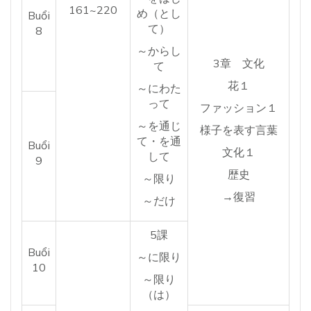
161~220
め（とし
Buổi
て）
8
～からし
3章 文化
て
花１
～にわた
って
ファッション１
～を通じ
様子を表す言葉
て・を通
Buổi
文化１
して
9
歴史
～限り
→復習
～だけ
5課
Buổi
～に限り
10
～限り
（は）