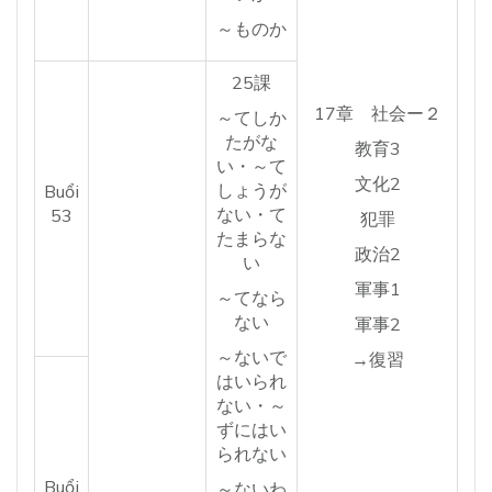
～ものか
25課
17章 社会ー２
～てしか
たがな
教育3
い・～て
文化2
しょうが
Buổi
ない・て
53
犯罪
たまらな
政治2
い
軍事1
～てなら
ない
軍事2
～ないで
→復習
はいられ
ない・～
ずにはい
られない
Buổi
～ないわ