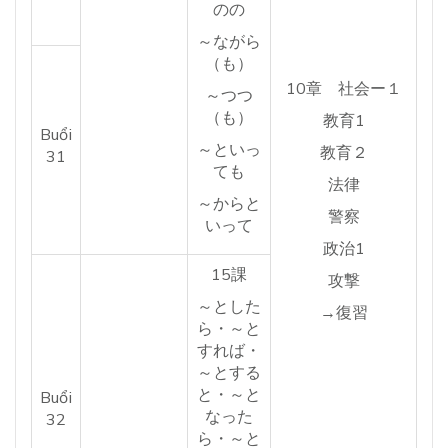
のの
～ながら
（も）
10章 社会ー１
～つつ
（も）
教育1
Buổi
～といっ
教育２
31
ても
法律
～からと
警察
いって
政治1
15課
攻撃
～とした
→復習
ら・～と
すれば・
～とする
と・～と
Buổi
なった
32
ら・～と