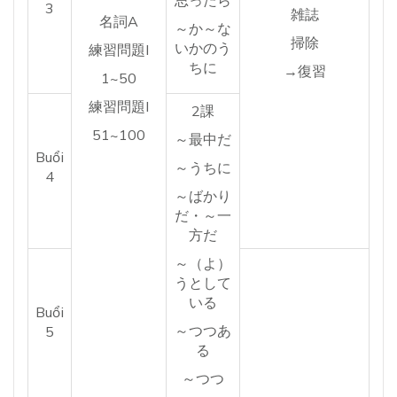
思ったら
3
雑誌
名詞A
～か～な
掃除
いかのう
練習問題I
ちに
→復習
1~50
練習問題I
2課
51~100
～最中だ
Buổi
～うちに
4
～ばかり
だ・～一
方だ
～（よ）
うとして
いる
Buổi
～つつあ
5
る
～つつ