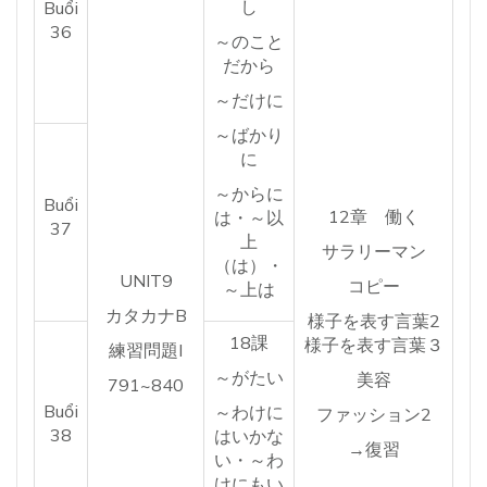
し
Buổi
36
～のこと
だから
～だけに
～ばかり
に
～からに
Buổi
12章 働く
は・～以
37
上
サラリーマン
（は）・
UNIT9
コピー
～上は
カタカナB
様子を表す言葉2
18課
様子を表す言葉３
練習問題I
～がたい
美容
791~840
Buổi
～わけに
ファッション2
38
はいかな
→復習
い・～わ
けにもい