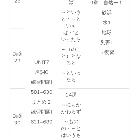
28
ば
9章 自然ー１
～という
砂浜
と・～と
水1
いえ
ば・‘と
地球
いったら
災害1
～（のこ
→復習
Buổi
と）とな
29
UNIT7
ると
名詞C
～といっ
たら
練習問題I
581~630
14課
まとめ２
～にもか
かわらず
練習問題I
Buổi
～もの
631~680
30
の・～と
はいうも