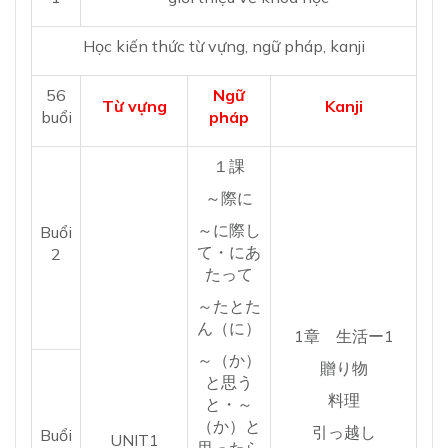
Học kiến thức từ vựng, ngữ pháp, kanji
56
Ngữ
Từ vựng
Kanji
buổi
pháp
１課
～際に
～に際し
Buổi
て・にあ
2
たって
～たとた
ん（に）
1章 生活ー1
～（か）
贈り物
と思う
料理
と・～
（か）と
引っ越し
Buổi
UNIT1