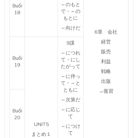
～のもと
Buổi
で・～の
18
もとに
～向けだ
6章 会社
経営
9課
販売
～につれ
Buổi
て・にし
利益
19
たがって
戦略
～に伴っ
出版
て・～と
ともに
→復習
～次第だ
～に応じ
Buổi
て
20
UNIT5
～につけ
て
まとめ１