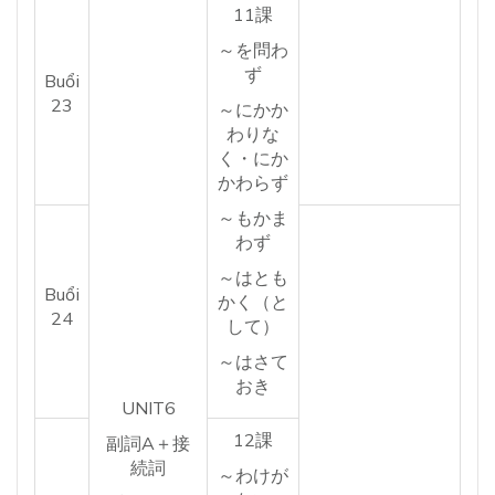
11課
～を問わ
ず
Buổi
23
～にかか
わりな
く・にか
かわらず
～もかま
わず
～はとも
Buổi
かく（と
24
して）
～はさて
おき
UNIT6
12課
副詞A＋接
続詞
～わけが