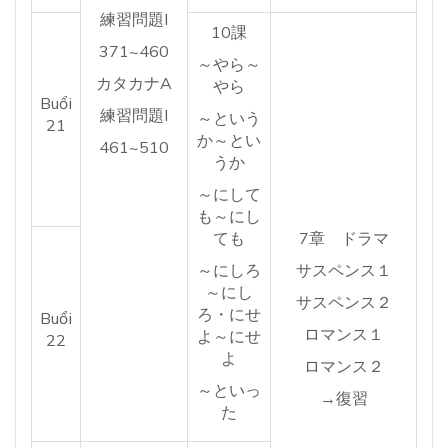
練習問題I
10課
371~460
～やら～
カタカナA
やら
Buổi
練習問題I
～という
21
か～とい
461~510
うか
～にして
も～にし
ても
7章 ドラマ
～にしろ
サスペンス１
～にし
サスペンス２
ろ・にせ
Buổi
ロマンス１
よ～にせ
22
よ
ロマンス２
～といっ
→復習
た