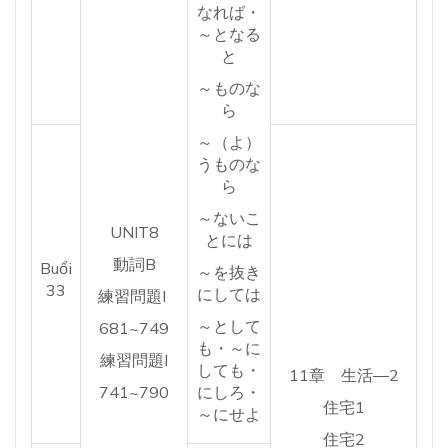
なれば・
～となる
と
～ものな
ら
～（よ）
うものな
ら
～ないこ
UNIT8
とには
動詞B
Buổi
～を抜き
33
にしては
練習問題I
～として
681~749
も・～に
練習問題I
しても・
11章 生活―2
741~790
にしろ・
住宅1
～にせよ
住宅2