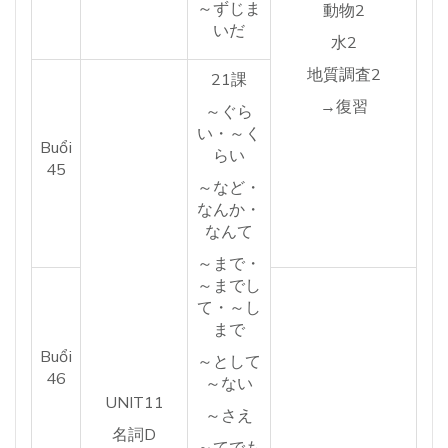
～ずじま
動物2
いだ
水2
地質調査2
21課
→復習
～ぐら
い・～く
Buổi
らい
45
～など・
なんか・
なんて
～まで・
～までし
て・～し
まで
Buổi
～として
46
～ない
UNIT11
～さえ
名詞D
～てでも