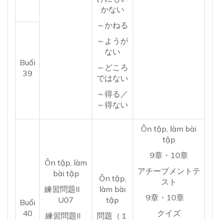
かない
～かねる
～ようが
ない
Buổi
～どころ
39
ではない
～得る／
～得ない
Ôn tập, làm bài
tập
9章・10章
Ôn tập, làm
アチーブメントテ
bài tập
Ôn tập,
スト
練習問題II
làm bài
9章・10章
U07
tập
Buổi
40
クイズ
練習問題II
問題（１