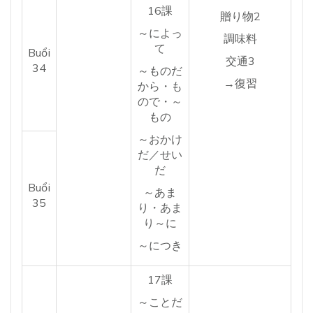
16課
贈り物2
～によっ
調味料
て
Buổi
交通3
34
～ものだ
→復習
から・も
ので・～
もの
～おかけ
だ／せい
だ
Buổi
～あま
35
り・あま
り～に
～につき
17課
～ことだ