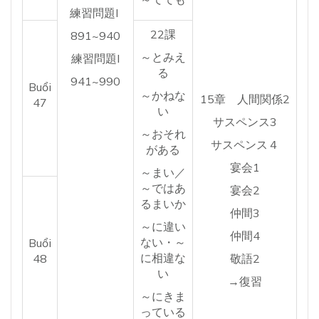
練習問題I
22課
891~940
～とみえ
練習問題I
る
941~990
Buổi
～かねな
15章 人間関係2
47
い
サスペンス3
～おそれ
サスペンス４
がある
宴会1
～まい／
～ではあ
宴会2
るまいか
仲間3
～に違い
仲間4
ない・～
Buổi
に相違な
48
敬語2
い
→復習
～にきま
っている