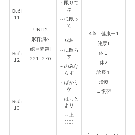
～限りで
は
Buổi
11
～に限っ
て
UNIT3
4章 健康ー1
形容詞A
6課
健康1
練習問題I
～に限ら
体１
Buổi
ず
221~270
12
体2
～のみな
診察１
らず
治療
～ばかり
か
→復習
～はもと
Buổi
より
13
～上
（に）