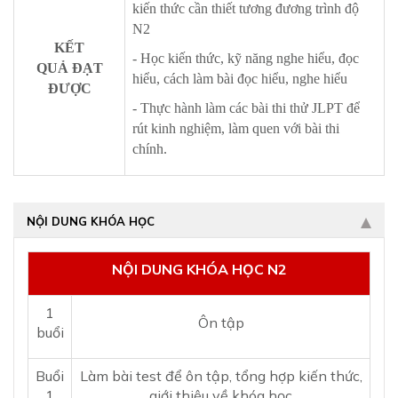
kiến thức cần thiết tương đương trình độ
N2
KẾT
- Học kiến thức, kỹ năng nghe hiểu, đọc
QUẢ ĐẠT
hiểu, cách làm bài đọc hiểu, nghe hiểu
ĐƯỢC
- Thực hành làm các bài thi thử JLPT để
rút kinh nghiệm, làm quen với bài thi
chính.
NỘI DUNG KHÓA HỌC
NỘI DUNG KHÓA HỌC N2
1
Ôn tập
buổi
Buổi
Làm bài test để ôn tập, tổng hợp kiến thức,
1
giới thiệu về khóa học