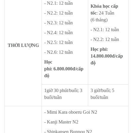
- N2.1: 12 tuần
Khóa học cấp
- N2.2: 12 tuần
tốc
: 24 Tuần
(6 tháng)
- N2.3: 12 tuần
- N2.1: 12 tuần
- N2.4: 12 tuần
- N2.2: 12 tuần
- N2.5: 12 tuần
THỜI LƯỢNG
Học phí:
- N2.6: 12 tuần
14.800.000đ/cấp
Học
độ
phí:
6.800.000đ/cấp
độ
1giờ 30 phút/buổi; 3
3 giờ/buổi; 5
buổi/tuần
buổi/tuần
- Mimi Kara oboeru Goi N2
- Kanji Master N2
- Shinkansen Bunpou N2