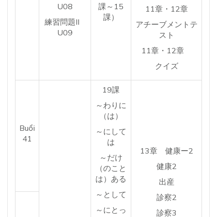
U08
課～15
11章・12章
課）
練習問題II
アチーブメントテ
U09
スト
11章・12章
クイズ
19課
～わりに
（は）
Buổi
～にして
41
は
13章 健康ー2
～だけ
健康2
（のこと
は）ある
出産
～として
診察2
～にとっ
診察3