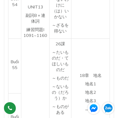
54
けに
UNIT13
（は）い
副詞B＋連
かない
体詞
～ざるを
練習問題I
得ない
1091~1160
26課
～たいも
のだ・て
Buổi
ほしいも
55
のだ
18章 地名
～ものだ
地名1
～ないも
の（だろ
地名2
う）か
地名3
～ものが
→復習
ある
Buổi