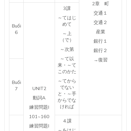
2章 町
3課
交通１
～てはじ
交通２
めて
Buổi
産業
6
～上
（で）
銀行１
～次第
銀行２
～て以
→復習
来・～て
このかた
～てから
Buổi
でない
UNIT2
7
と・～手
動詞A
からでな
ければ
練習問題I
101~160
４課
練習問題I
～をはじ