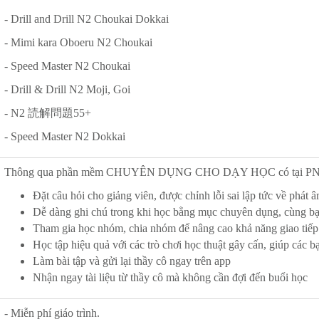
- Drill and Drill N2 Choukai Dokkai
- Mimi kara Oboeru N2 Choukai
- Speed Master N2 Choukai
- Drill & Drill N2 Moji, Goi
- N2 読解問題55+
- Speed Master N2 Dokkai
Thông qua phần mềm CHUYÊN DỤNG CHO DẠY HỌC có tại PNE, b
Đặt câu hỏi cho giảng viên, được chỉnh lỗi sai lập tức về phát 
Dễ dàng ghi chú trong khi học bằng mục chuyên dụng, cùng bạn
Tham gia học nhóm, chia nhóm để nâng cao khả năng giao tiếp
Học tập hiệu quả với các trò chơi học thuật gây cấn, giúp các b
Làm bài tập và gửi lại thầy cô ngay trên app
Nhận ngay tài liệu từ thầy cô mà không cần đợi đến buổi học
- Miễn phí giáo trình.