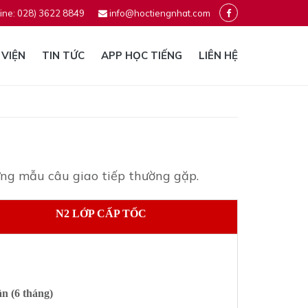
ine: 028) 3622 8849
info@hoctiengnhat.com
 VIỆN
TIN TỨC
APP HỌC TIẾNG
LIÊN HỆ
ững mẫu câu giao tiếp thường gặp.
N2 LỚP CẤP TỐC
ần (6 tháng)