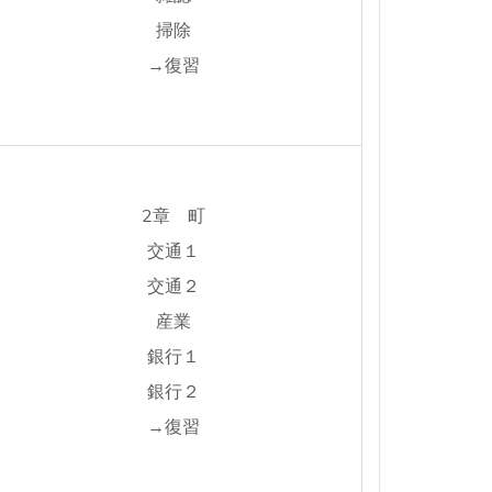
掃除
→復習
2章 町
交通１
交通２
産業
銀行１
銀行２
→復習