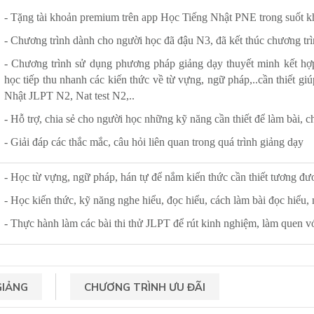
- Tặng tài khoản premium trên app Học Tiếng Nhật PNE trong suốt k
- Chương trình dành cho người học đã đậu N3, đã kết thúc chương tr
- Chương trình sử dụng phương pháp giảng dạy thuyết minh kết hợp
học tiếp thu nhanh các kiến thức về từ vựng, ngữ pháp,..cần thiết giú
Nhật JLPT N2, Nat test N2,..
- Hỗ trợ, chia sẻ cho người học những kỹ năng cần thiết để làm bài, c
- Giải đáp các thắc mắc, câu hỏi liên quan trong quá trình giảng dạy
- Học từ vựng, ngữ pháp, hán tự để nắm kiến thức cần thiết tương đư
- Học kiến thức, kỹ năng nghe hiểu, đọc hiểu, cách làm bài đọc hiểu,
- Thực hành làm các bài thi thử JLPT để rút kinh nghiệm, làm quen với
GIẢNG
CHƯƠNG TRÌNH ƯU ĐÃI