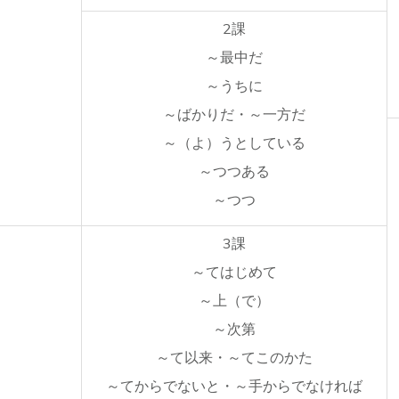
2課
～最中だ
～うちに
～ばかりだ・～一方だ
～（よ）うとしている
～つつある
～つつ
3課
～てはじめて
～上（で）
～次第
～て以来・～てこのかた
～てからでないと・～手からでなければ