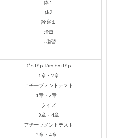
体１
体2
診察１
治療
→復習
Ôn tập, làm bài tập
1章・2章
アチーブメントテスト
1章・2章
クイズ
3章・4章
アチーブメントテスト
3章・4章