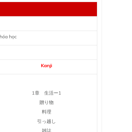
khóa học
Kanji
1章 生活ー1
贈り物
料理
引っ越し
雑誌