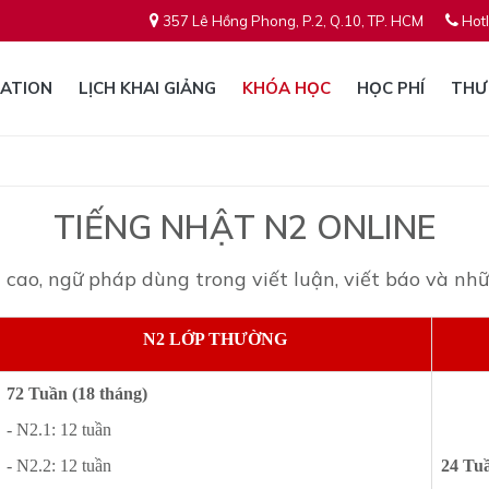
357 Lê Hồng Phong, P.2, Q.10, TP. HCM
Hotl
ATION
LỊCH KHAI GIẢNG
KHÓA HỌC
HỌC PHÍ
THƯ
TIẾNG NHẬT N2 ONLINE
cao, ngữ pháp dùng trong viết luận, viết báo và nh
N2 LỚP THƯỜNG
72 Tuần (18 tháng)
- N2.1: 12 tuần
- N2.2: 12 tuần
24 Tu