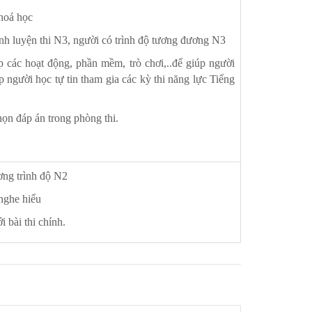
hoá học
ình luyện thi N3, người có trình độ tương đương N3
 các hoạt động, phần mềm, trò chơi,..để giúp người
p người học tự tin tham gia các kỳ thi năng lực Tiếng
họn đáp án trong phòng thi.
ơng trình độ N2
 nghe hiểu
 bài thi chính.