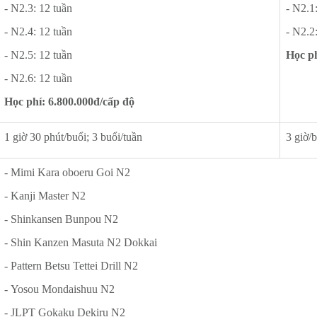
- N2.3: 12 tuần
- N2.1
- N2.4: 12 tuần
- N2.2
- N2.5: 12 tuần
Học ph
- N2.6: 12 tuần
Học phí:
6.800.000đ/cấp độ
1 giờ 30 phút/buổi; 3 buổi/tuần
3 giờ/b
- Mimi Kara oboeru Goi N2
- Kanji Master N2
- Shinkansen Bunpou N2
- Shin Kanzen Masuta N2 Dokkai
- Pattern Betsu Tettei Drill N2
- Yosou Mondaishuu N2
- JLPT Gokaku Dekiru N2