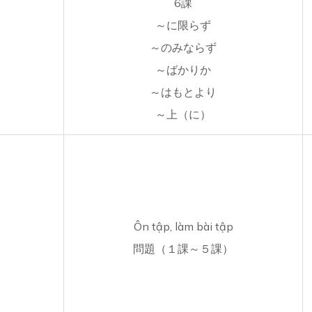
6課
～に限らず
～のみならず
～ばかりか
～はもとより
～上（に）
Ôn tập, làm bài tập
問題（１課～５課）