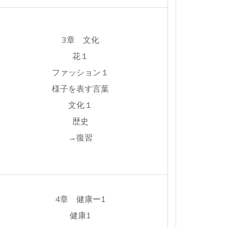
3章 文化
花１
ファッション１
様子を表す言葉
文化１
歴史
→復習
4章 健康ー1
健康1