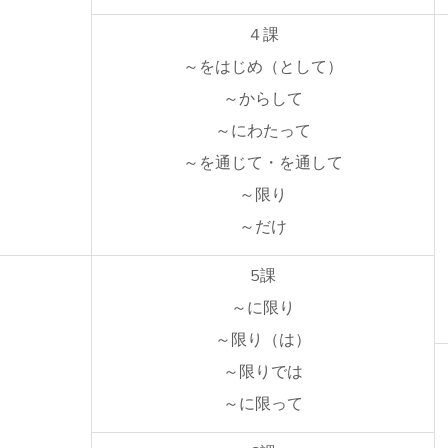
４課
～をはじめ（として）
～からして
～にわたって
～を通じて・を通して
～限り
～だけ
5課
～に限り
～限り（は）
～限りでは
～に限って