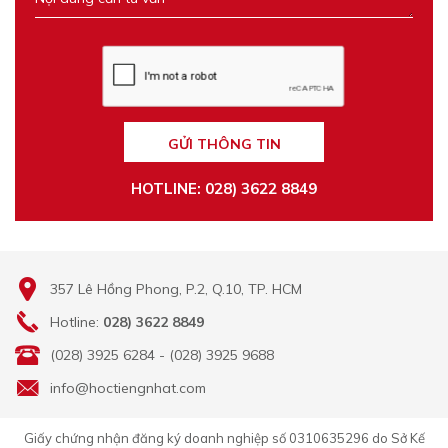
GỬI THÔNG TIN
HOTLINE: 028) 3622 8849
357 Lê Hồng Phong, P.2, Q.10, TP. HCM
Hotline:
028) 3622 8849
(028) 3925 6284 - (028) 3925 9688
info@hoctiengnhat.com
Giấy chứng nhận đăng ký doanh nghiệp số 0310635296 do Sở Kế