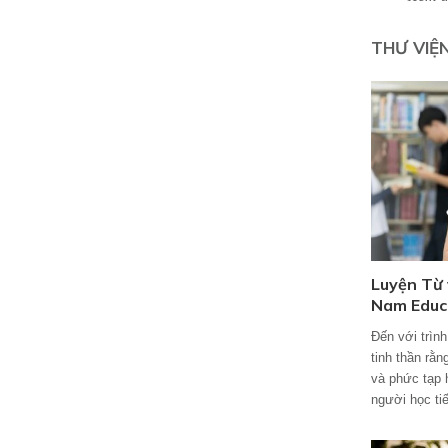
THƯ VIỆ
Luyện Từ
Nam Educ
Đến với trìn
tinh thần rằ
và phức tạp 
người học tiế