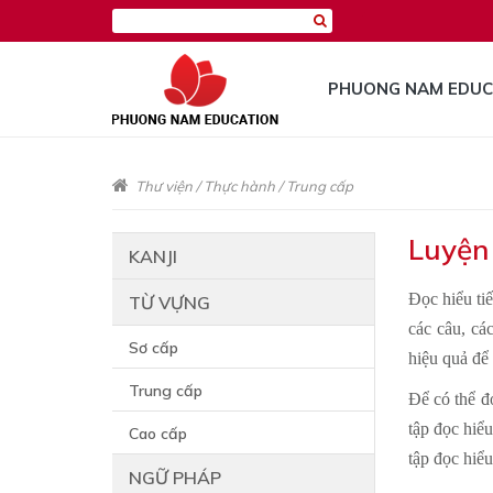
PHUONG NAM EDUC
Thư viện
/
Thực hành
/
Trung cấp
Luyện 
KANJI
Đọc hiểu ti
TỪ VỰNG
các câu, cá
Sơ cấp
hiệu quả để 
Trung cấp
Để có thể đ
tập đọc hiể
Cao cấp
tập đọc hiể
NGỮ PHÁP