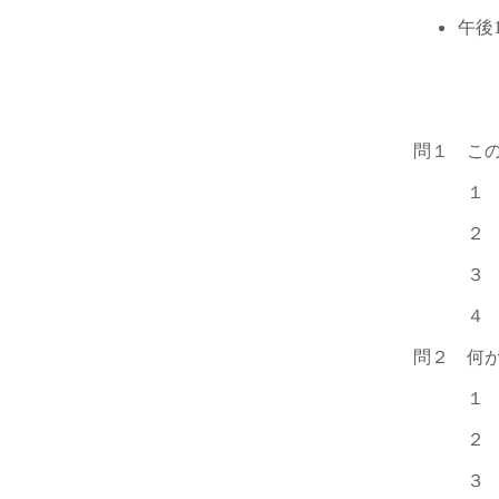
午後
問１ こ
１ 歌だ
２ 高校
３ 老人
４ 曜日
問２ 何
１ ボラ
２ やす
３ やす