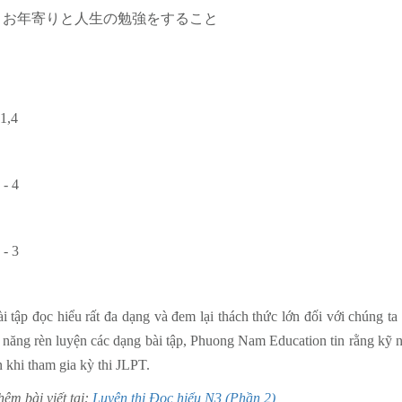
寄りと人生の勉強をすること
１
1,4
２
 - 4
３
 - 3
i tập đọc hiểu rất đa dạng và đem lại thách thức lớn đối với chúng 
g năng rèn luyện các dạng bài tập, Phuong Nam Education tin rằng kỹ 
n khi tham gia kỳ thi JLPT.
m bài viết tại:
Luyện thi Đọc hiểu N3 (Phần 2)