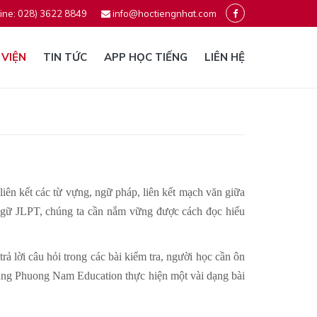
ine: 028) 3622 8849
info@hoctiengnhat.com
 VIỆN
TIN TỨC
APP HỌC TIẾNG
LIÊN HỆ
liên kết các từ vựng, ngữ pháp, liên kết mạch văn giữa
t ngữ JLPT, chúng ta cần nắm vững được cách đọc hiểu
ả lời câu hỏi trong các bài kiểm tra, người học cần ôn
cùng Phuong Nam Education thực hiện một vài dạng bài