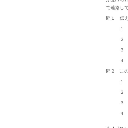
で連絡し
問１
伝
１ 今学
２ 7月
３ 今学
４ 今学
問２ こ
１ 試験
２ 試験
３ 試験
４ 試験