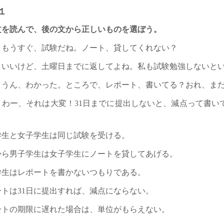
い１
文を読んで、後の文から正しいものを選ぼう。
：もうすぐ、試験だね。ノート、貸してくれない？
：いいけど、土曜日までに返してよね。私も試験勉強しないと
：うん、わかった。ところで、レポート、書いてる？おれ、まだ
：わー、それは大変！31日までに提出しないと、減点って書い
学生と女子学生は同じ試験を受ける。
から男子学生は女子学生にノートを貸してあげる。
学生はレポートを書かないつもりである。
トは31日に提出すれば、減点にならない。
ートの期限に遅れた場合は、単位がもらえない。