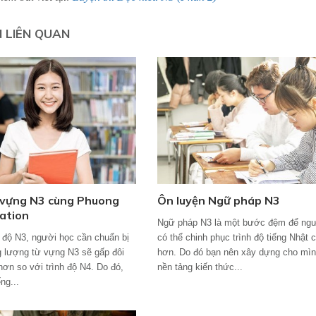
N LIÊN QUAN
 vựng N3 cùng Phuong
Ôn luyện Ngữ pháp N3
ation
Ngữ pháp N3 là một bước đệm để ngư
h độ N3, người học cần chuẩn bị
có thể chinh phục trình độ tiếng Nhật 
ng lượng từ vựng N3 sẽ gấp đôi
hơn. Do đó bạn nên xây dựng cho mì
hơn so với trình độ N4. Do đó,
nền tảng kiến thức...
ng...