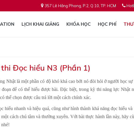
357 Lê Hồng Phong, P.2, Q.10, TP. HCM
Hotl
ATION
LỊCH KHAI GIẢNG
KHÓA HỌC
HỌC PHÍ
THƯ
thi Đọc hiểu N3 (Phần 1)
ếng Nhật là một phần có độ khó khá cao bởi nó đòi hỏi ở người học sự 
c đoạn để có thể hiểu được bài. Đặc biệt, trong kỳ thi năng lực Nhậ
có thể chọn được câu trả lời một cách chính xác.
ọc hiểu nhanh và hiệu quả, cũng như hình thành khả năng đọc hiểu và tr
u một cách chú tâm và thường xuyên. Với bài thực hành lần này, hãy 
u nhé!