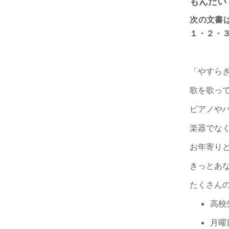
もんだい
次の文書
１・２・
「やすら
歌を歌っ
ピアノや
楽器でな
お年寄り
きっとあ
たくさん
高校
月曜