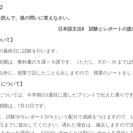
２
を読んで、後の問いに答えなさい。
日本語文法Ⅱ 試験とレポートの提
ついて】
の最終日に試験を行います。
範囲は、教科書の５課～９課です。（ただし、P.35 ~ 39 まで
以外に、授業で話したことも出しますので、授業のノートをし
トについて】
については、今学期の1週目に渡したプリントで伝えた通りで
期限は、7月31日です。
試験50％レポート50％という配分で成績をつけますので、
31日までに提出してください。遅れた場合は、減点しますので
れなかった場合は、上記のレポートとは別にレポートを提出し