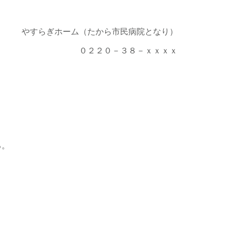
やすらぎホーム（たから市民病院となり）
０２２０－３８－ｘｘｘｘ
る。