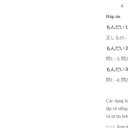
４ お年
Đáp án
もんだい
正しもの - 
もんだい
問1 - 3; 問2
もんだい
問1 - 4; 問2
Các dạng bà
tập và siên
và tự tin hơ
>>> Xem thê